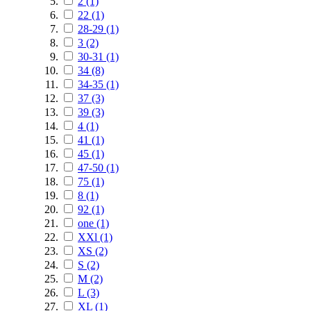
2
(1)
22
(1)
28-29
(1)
3
(2)
30-31
(1)
34
(8)
34-35
(1)
37
(3)
39
(3)
4
(1)
41
(1)
45
(1)
47-50
(1)
75
(1)
8
(1)
92
(1)
one
(1)
XXl
(1)
XS
(2)
S
(2)
M
(2)
L
(3)
XL
(1)