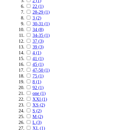
2
(1)
22
(1)
28-29
(1)
3
(2)
30-31
(1)
34
(8)
34-35
(1)
37
(3)
39
(3)
4
(1)
41
(1)
45
(1)
47-50
(1)
75
(1)
8
(1)
92
(1)
one
(1)
XXl
(1)
XS
(2)
S
(2)
M
(2)
L
(3)
XL
(1)